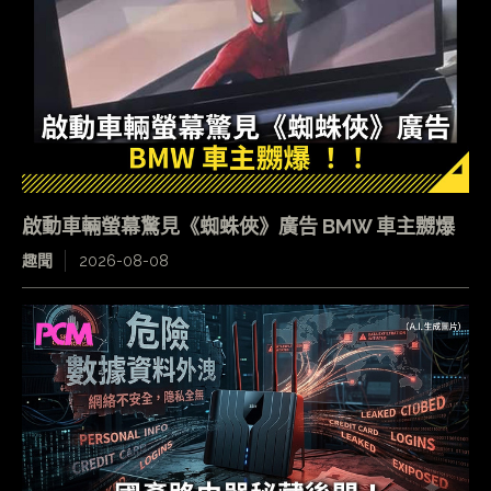
啟動車輛螢幕驚見《蜘蛛俠》廣告 BMW 車主嬲爆
趣聞
2026-08-08