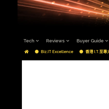
Tech
Reviews
Buyer Guide
Biz.IT Excellence
香港 I.T.至