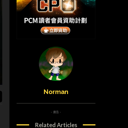
Norman
- 廣告 -
Related Articles