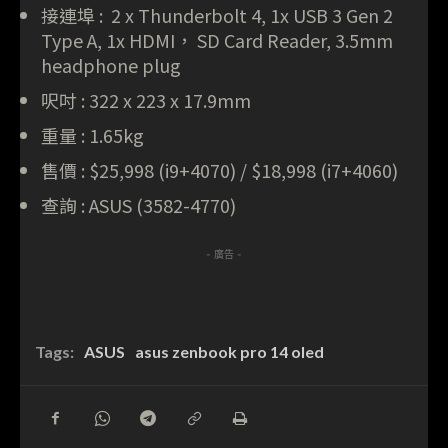
接連埠 : 2 x Thunderbolt 4, 1x USB 3 Gen 2
Type A, 1x HDMI， SD Card Reader, 3.5mm
headphone plug
呎吋 : 322 x 223 x 17.9mm
重量 : 1.65kg
售價 : $25,998 (i9+4070) / $18,998 (i7+4060)
查詢 : ASUS (3582-4770)
- 廣告 -
Tags:
ASUS
asus zenbook pro 14 oled