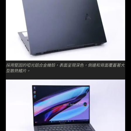
採用堅固的啞光鋁合金機殼，表面呈現深色，側邊和背面覆蓋著大
型散熱鰭片。