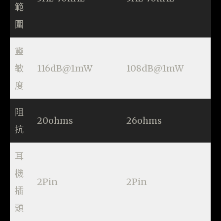
範
圍
靈
敏
116dB@1mW
108dB@1mW
度
阻
20ohms
26ohms
抗
耳
機
2Pin
2Pin
插
頭