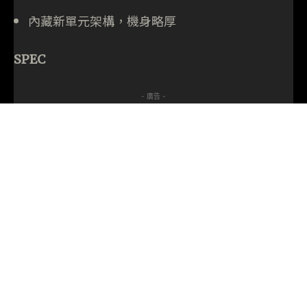
內藏新單元架構，機身略厚
SPEC
- 廣告 -