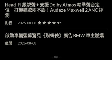
Head-Fi 級靚聲 + 支援 Dolby Atmos 精準聲音定
位 打機聽歌兩不誤！Audeze Maxwell 2 ANC 評
測
影音
2026-08-08
啟動車輛螢幕驚見《蜘蛛俠》廣告 BMW 車主嬲爆
趣聞
2026-08-08
- 廣告 -