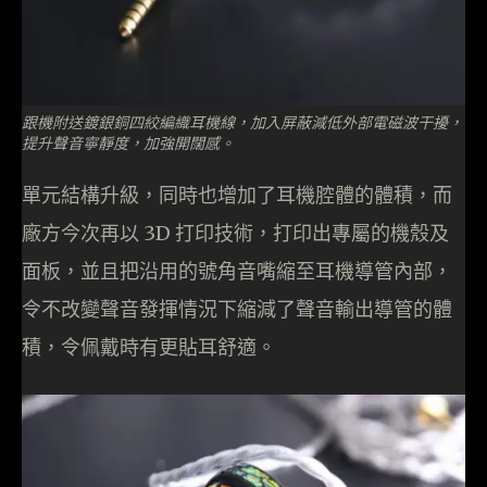
跟機附送鍍銀銅四絞編織耳機線，加入屏蔽減低外部電磁波干擾，
提升聲音寧靜度，加強開闊感。
單元結構升級，同時也增加了耳機腔體的體積，而
廠方今次再以 3D 打印技術，打印出專屬的機殼及
面板，並且把沿用的號角音嘴縮至耳機導管內部，
令不改變聲音發揮情況下縮減了聲音輸出導管的體
積，令佩戴時有更貼耳舒適。