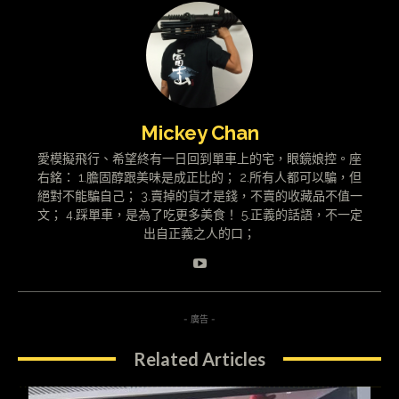
Mickey Chan
愛模擬飛行、希望終有一日回到單車上的宅，眼鏡娘控。座
右銘： 1.膽固醇跟美味是成正比的； 2.所有人都可以騙，但
絕對不能騙自己； 3.賣掉的貨才是錢，不賣的收藏品不值一
文； 4.踩單車，是為了吃更多美食！ 5.正義的話語，不一定
出自正義之人的口；
- 廣告 -
Related Articles