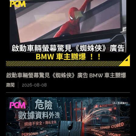
啟動車輛螢幕驚見《蜘蛛俠》廣告 BMW 車主嬲爆
趣聞
2026-08-08