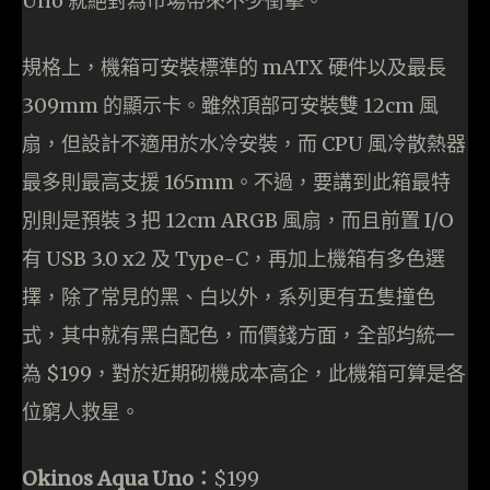
Uno 就絕對為市場帶來不少衝擊。
規格上，機箱可安裝標準的 mATX 硬件以及最長
309mm 的顯示卡。雖然頂部可安裝雙 12cm 風
扇，但設計不適用於水冷安裝，而 CPU 風冷散熱器
最多則最高支援 165mm。不過，要講到此箱最特
別則是預裝 3 把 12cm ARGB 風扇，而且前置 I/O
有 USB 3.0 x2 及 Type-C，再加上機箱有多色選
擇，除了常見的黑、白以外，系列更有五隻撞色
式，其中就有黑白配色，而價錢方面，全部均統一
為 $199，對於近期砌機成本高企，此機箱可算是各
位窮人救星。
Okinos Aqua Uno：
$199