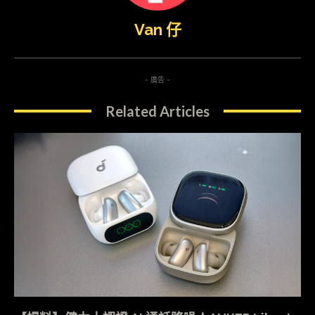
Van 仔
- 廣告 -
Related Articles