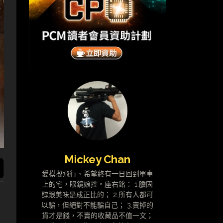
Mickey Chan
愛模擬飛行、希望終有一日回到單車
上的宅，眼鏡娘控。座右銘： 1.膽固
醇跟美味是成正比的； 2.所有人都可
以騙，但絕對不能騙自己； 3.賣掉的
貨才是錢，不賣的收藏品不值一文；