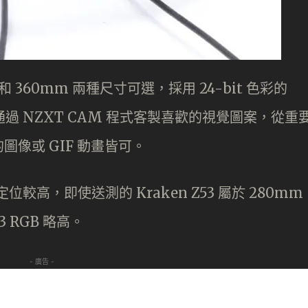
mm 和 360mm 兩種尺寸可選，採用 24-bit 色彩的
可通過 NZXT CAM 程式客製喜歡的視覺圖案，從重
像或 GIF 動畫皆可。
列定位較高，即使送測的 Kraken Z53 屬於 280mm
3 RGB 略高。
- 廣告 -